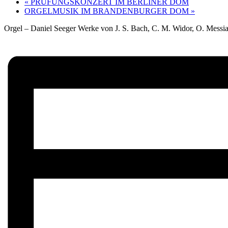
«
PRÜFUNGSKONZERT IM BERLINER DOM
ORGELMUSIK IM BRANDENBURGER DOM
»
Orgel – Daniel Seeger Werke von J. S. Bach, C. M. Widor, O. Messia