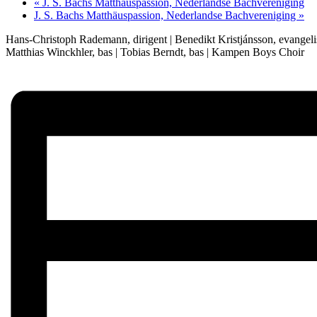
«
J. S. Bachs Matthäuspassion, Nederlandse Bachvereniging
J. S. Bachs Matthäuspassion, Nederlandse Bachvereniging
»
Hans-Christoph Rademann, dirigent | Benedikt Kristjánsson, evangelist 
Matthias Winckhler, bas | Tobias Berndt, bas | Kampen Boys Choir