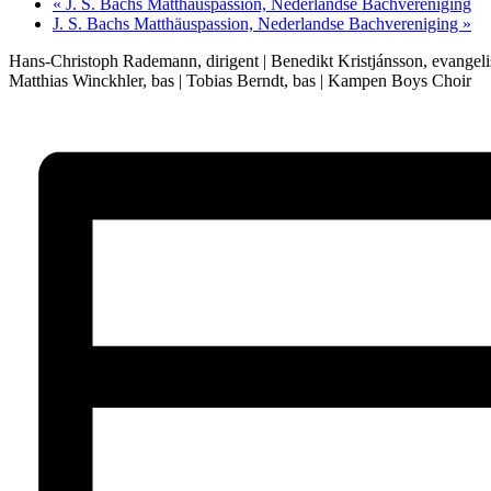
«
J. S. Bachs Matthäuspassion, Nederlandse Bachvereniging
J. S. Bachs Matthäuspassion, Nederlandse Bachvereniging
»
Hans-Christoph Rademann, dirigent | Benedikt Kristjánsson, evangelist 
Matthias Winckhler, bas | Tobias Berndt, bas | Kampen Boys Choir