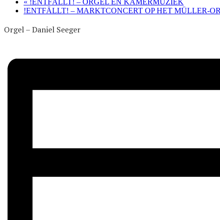
«
!ENTFÄLLT! – ORGEL EN KAMERMUZIEK
!ENTFÄLLT! – MARKTCONCERT OP HET MÜLLER-O
Orgel – Daniel Seeger