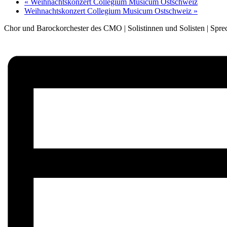
«
Weihnachtskonzert Collegium Musicum Ostschweiz
Weihnachtskonzert Collegium Musicum Ostschweiz
»
Chor und Barockorchester des CMO | Solistinnen und Solisten | Spre