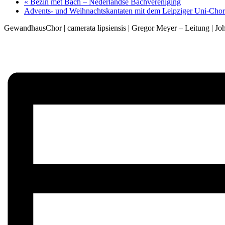
«
Bezin met Bach – Nederlandse Bachvereniging
Advents- und Weihnachtskantaten mit dem Leipziger Uni-Cho
GewandhausChor | camerata lipsiensis | Gregor Meyer – Leitung | Joh